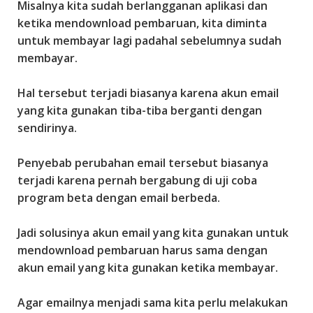
Misalnya kita sudah berlangganan aplikasi dan
r
ketika mendownload pembaruan, kita diminta
i
untuk membayar lagi padahal sebelumnya sudah
p
membayar.
t
s
Hal tersebut terjadi biasanya karena akun email
,
yang kita gunakan tiba-tiba berganti dengan
T
sendirinya.
e
m
Penyebab perubahan email tersebut biasanya
p
terjadi karena pernah bergabung di uji coba
l
program beta dengan email berbeda.
a
t
Jadi solusinya akun email yang kita gunakan untuk
e
mendownload pembaruan harus sama dengan
,
akun email yang kita gunakan ketika membayar.
M
o
Agar emailnya menjadi sama kita perlu melakukan
n