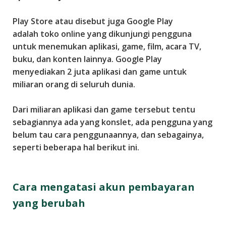
o
i
Play Store atau disebut juga Google Play
d
adalah toko online yang dikunjungi pengguna
,
untuk menemukan aplikasi, game, film, acara TV,
S
buku, dan konten lainnya. Google Play
o
menyediakan 2 juta aplikasi dan game untuk
s
miliaran orang di seluruh dunia.
i
a
Dari miliaran aplikasi dan game tersebut tentu
l
sebagiannya ada yang konslet, ada pengguna yang
M
belum tau cara penggunaannya, dan sebagainya,
e
seperti beberapa hal berikut ini.
d
i
a
Cara mengatasi akun pembayaran
,
yang berubah
S
c