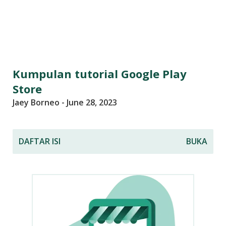
n
t
e
r
n
e
Kumpulan tutorial Google Play
t
Store
m
Jaey Borneo
-
June 28, 2023
e
l
i
DAFTAR ISI
BUKA
p
u
t
i
B
l
o