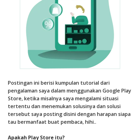
g
g
e
r
,
A
p
l
i
k
a
Postingan ini berisi kumpulan tutorial dari
s
pengalaman saya dalam menggunakan Google Play
i
Store, ketika misalnya saya mengalami situasi
,
tertentu dan menemukan solusinya dan solusi
A
tersebut saya posting disini dengan harapan siapa
n
tau bermanfaat buat pembaca, hihi..
d
r
Apakah Play Store itu?