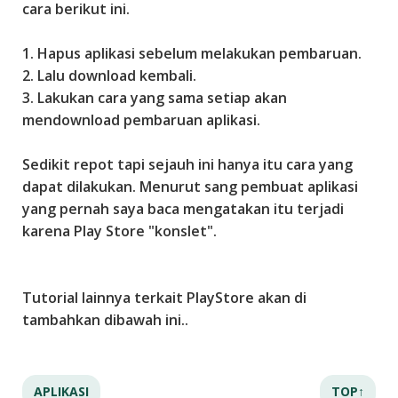
cara berikut ini.
e
t
1. Hapus aplikasi sebelum melakukan pembaruan.
i
2. Lalu download kembali.
s
3. Lakukan cara yang sama setiap akan
a
mendownload pembaruan aplikasi.
s
i
Sedikit repot tapi sejauh ini hanya itu cara yang
,
dapat dilakukan. Menurut sang pembuat aplikasi
d
yang pernah saya baca mengatakan itu terjadi
a
karena Play Store "konslet".
n
A
r
Tutorial lainnya terkait PlayStore akan di
t
tambahkan dibawah ini..
i
k
e
APLIKASI
TOP↑
l