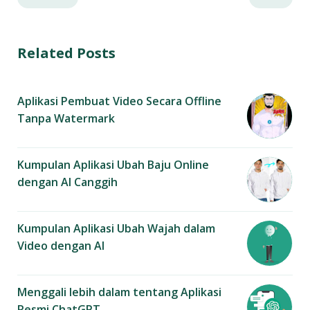
b
e
r
Related Posts
g
u
Aplikasi Pembuat Video Secara Offline
n
Tanpa Watermark
a
l
a
Kumpulan Aplikasi Ubah Baju Online
i
dengan AI Canggih
n
n
y
Kumpulan Aplikasi Ubah Wajah dalam
a
Video dengan AI
.
Menggali lebih dalam tentang Aplikasi
Resmi ChatGPT