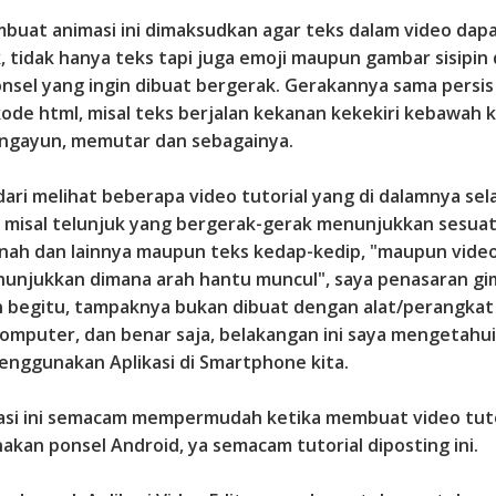
buat animasi ini dimaksudkan agar teks dalam video dap
, tidak hanya teks tapi juga emoji maupun gambar sisipin 
onsel yang ingin dibuat bergerak. Gerakannya sama persis
kode html, misal teks berjalan kekanan kekekiri kebawah 
engayun, memutar dan sebagainya.
ari melihat beberapa video tutorial yang di dalamnya sel
 misal telunjuk yang bergerak-gerak menunjukkan sesuat
nah dan lainnya maupun teks kedap-kedip, "maupun vide
unjukkan dimana arah hantu muncul", saya penasaran gi
in begitu, tampaknya bukan dibuat dengan alat/perangkat
komputer, dan benar saja, belakangan ini saya mengetahui 
enggunakan Aplikasi di Smartphone kita.
ikasi ini semacam mempermudah ketika membuat video tuto
kan ponsel Android, ya semacam tutorial diposting ini.