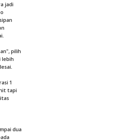
a jadi
to
sipan
on
i.
an", pilih
i lebih
lesai.
asi 1
it tapi
itas
ampai dua
pada