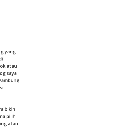
ng yang
di
cok atau
og saya
 nyambung
si
a bikin
ma pilih
ing atau