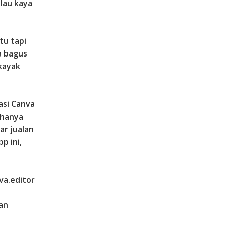
lau kaya
tu tapi
a bagus
kayak
asi Canva
 hanya
ar jualan
p ini,
va.editor
an