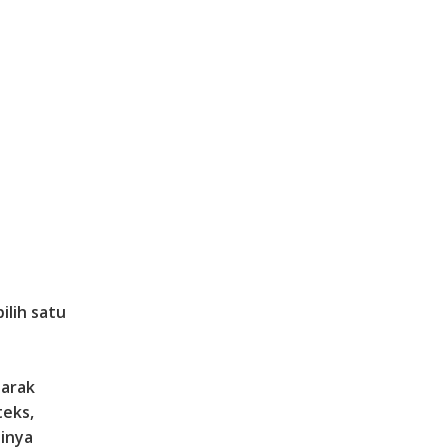
pilih satu
jarak
teks,
sinya