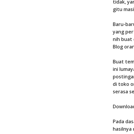
tidak, y
gitu masi
Baru-baru
yang pert
nih buat
Blog oran
Buat tem
ini luma
postinga
di toko o
serasa s
Download
Pada das
hasilnya