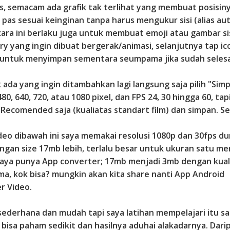
s, semacam ada grafik tak terlihat yang membuat posisiny
 pas sesuai keinginan tanpa harus mengukur sisi (alias au
 cara ini berlaku juga untuk membuat emoji atau gambar si
ery yang ingin dibuat bergerak/animasi, selanjutnya tap ic
untuk menyimpan sementara seumpama jika sudah selesa
ak ada yang ingin ditambahkan lagi langsung saja pilih "Simp
480, 640, 720, atau 1080 pixel, dan FPS 24, 30 hingga 60, tap
h Recomended saja (kualiatas standart film) dan simpan. Se
deo dibawah ini saya memakai resolusi 1080p dan 30fps dur
ngan size 17mb lebih, terlalu besar untuk ukuran satu men
aya punya App converter; 17mb menjadi 3mb dengan kual
ma, kok bisa? mungkin akan kita share nanti App Android
r Video.
ederhana dan mudah tapi saya latihan mempelajari itu s
 bisa paham sedikit dan hasilnya aduhai alakadarnya. Dari