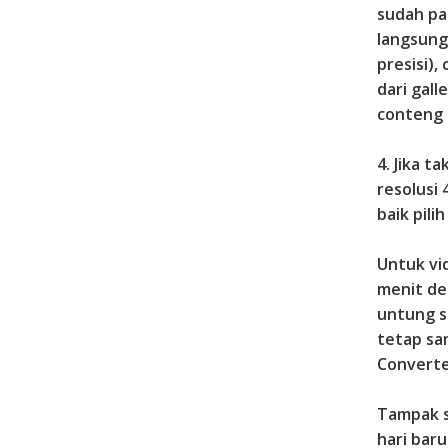
sudah pa
langsung
presisi),
dari gall
conteng 
4. Jika t
resolusi 
baik pili
Untuk vi
menit de
untung s
tetap sa
Converte
Tampak s
hari baru