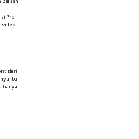
 pilihan
si Pro
t video
nt dari
anya itu
ya hanya