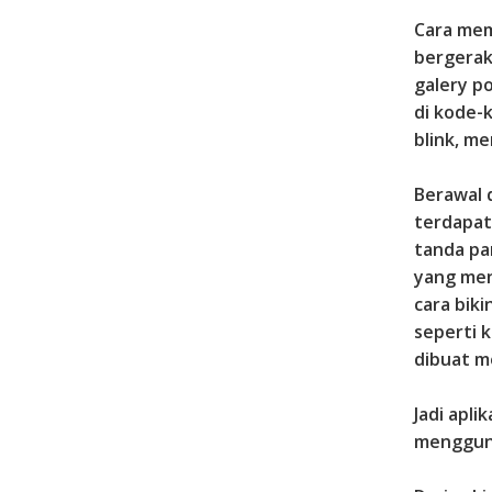
Cara mem
bergerak
galery p
di kode-
blink, m
Berawal d
terdapat
tanda pa
yang men
cara bik
seperti 
dibuat m
Jadi apl
mengguna