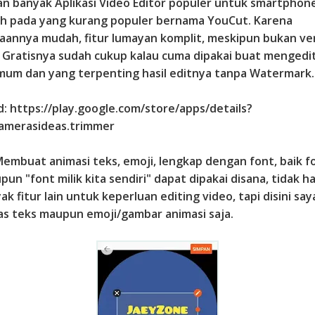
ian banyak Aplikasi Video Editor populer untuk smartphone
uh pada yang kurang populer bernama YouCut. Karena
annya mudah, fitur lumayan komplit, meskipun bukan ver
ur Gratisnya sudah cukup kalau cuma dipakai buat mengedi
mum dan yang terpenting hasil editnya tanpa Watermark.
: https://play.google.com/store/apps/details?
amerasideas.trimmer
Membuat animasi teks, emoji, lengkap dengan font, baik fo
un "font milik kita sendiri" dapat dipakai disana, tidak h
ak fitur lain untuk keperluan editing video, tapi disini sa
 teks maupun emoji/gambar animasi saja.