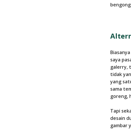
bengong 
Alter
Biasanya
saya pas
galerry,
tidak ya
yang sat
sama tem
goreng, 
Tapi seka
desain du
gambar y