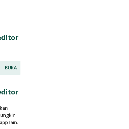
ditor
BUKA
ditor
akan
mungkin
pp lain.