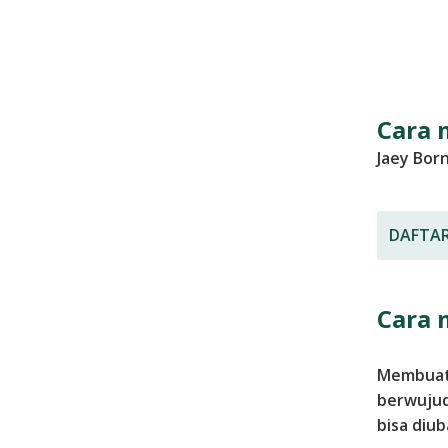
Cara 
Jaey Bor
DAFTAR 
Cara 
Membuat 
berwujud
bisa diu