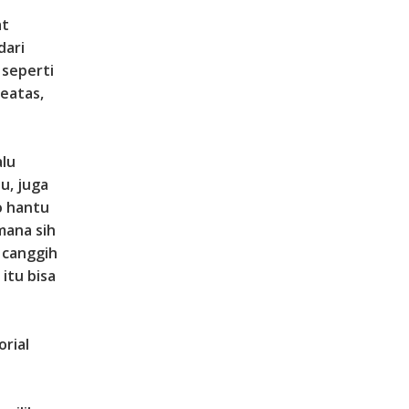
at
dari
 seperti
keatas,
alu
u, juga
o hantu
mana sih
 canggih
itu bisa
rial